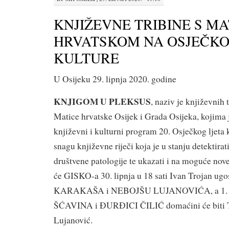
KNJIŽEVNE TRIBINE S M
HRVATSKOM NA OSJEČKO
KULTURE
U Osijeku 29. lipnja 2020. godine
KNJIGOM U PLEKSUS
, naziv je književnih 
Matice hrvatske Osijek i Grada Osijeka, kojima 
književni i kulturni program 20. Osječkog ljeta k
snagu književne riječi koja je u stanju detektirati
društvene patologije te ukazati i na moguće nov
će GISKO-a 30. lipnja u 18 sati Ivan Trojan u
KARAKAŠA i NEBOJŠU LUJANOVIĆA, a 1. 
ŠĆAVINA i ĐURĐICI ČILIĆ domaćini će biti Ta
Lujanović.