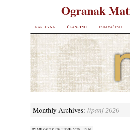
Ogranak Mati
SKIP TO
NASLOVNA
ČLANSTVO
IZDAVAŠTVO
CONTENT
lipanj 2020
Monthly Archives:
BY
MH OSIJEK
|
29. LIPNJA 2020. · 15:10