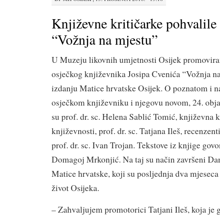
Književne kritičarke pohvalil
“Vožnja na mjestu”
U Muzeju likovnih umjetnosti Osijek promovira
osječkog književnika Josipa Cvenića “Vožnja na
izdanju Matice hrvatske Osijek. O poznatom i 
osječkom književniku i njegovu novom, 24. obja
su prof. dr. sc. Helena Sablić Tomić, književna k
književnosti, prof. dr. sc. Tatjana Ileš, recenzen
prof. dr. sc. Ivan Trojan. Tekstove iz knjige gov
Domagoj Mrkonjić. Na taj su način završeni Da
Matice hrvatske, koji su posljednja dva mjeseca
život Osijeka.
– Zahvaljujem promotorici Tatjani Ileš, koja je go