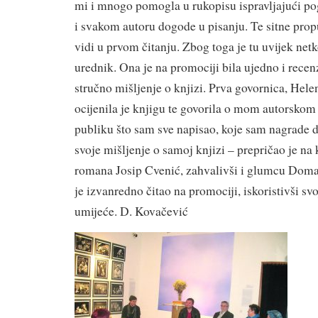
mi i mnogo pomogla u rukopisu ispravljajući pog
i svakom autoru dogode u pisanju. Te sitne prop
vidi u prvom čitanju. Zbog toga je tu uvijek netk
urednik. Ona je na promociji bila ujedno i recenz
stručno mišljenje o knjizi. Prva govornica, Hele
ocijenila je knjigu te govorila o mom autorskom 
publiku što sam sve napisao, koje sam nagrade do
svoje mišljenje o samoj knjizi – prepričao je na
romana Josip Cvenić, zahvalivši i glumcu Doma
je izvanredno čitao na promociji, iskoristivši s
umijeće. D. Kovačević