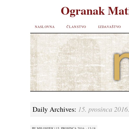
Ogranak Mati
SKIP TO
NASLOVNA
ČLANSTVO
IZDAVAŠTVO
CONTENT
15. prosinca 2016
Daily Archives:
BY
MH OSIJEK
|
15. PROSINCA 2016. · 13:18