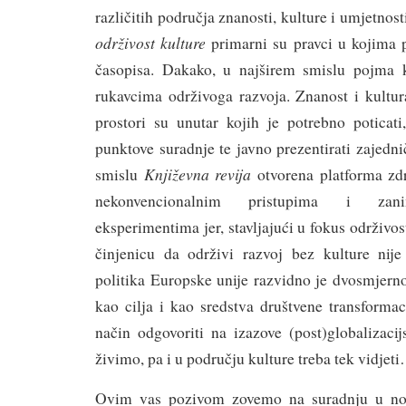
različitih područja znanosti, kulture i umjetnost
održivost kulture
primarni su pravci u kojima 
časopisa. Dakako, u najširem smislu pojma 
rukavcima održivoga razvoja. Znanost i kultur
prostori su unutar kojih je potrebno poticati,
punktove suradnje te javno prezentirati zajedni
Književna revija
smislu
otvorena platforma zd
nekonvencionalnim pristupima i zani
eksperimentima jer, stavljajući u fokus održivo
činjenicu da održivi razvoj bez kulture nij
politika Europske unije razvidno je dvosmjern
kao cilja i kao sredstva društvene transformac
način odgovoriti na izazove (post)globalizac
živimo, pa i u području kulture treba tek vidjet
Ovim vas pozivom zovemo na suradnju u n