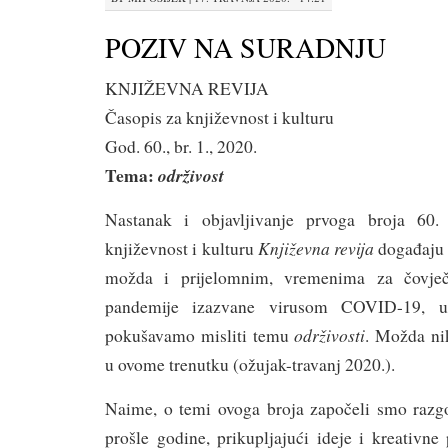
POZIV NA SURADNJU
KNJIŽEVNA REVIJA
Časopis za književnost i kulturu
God. 60., br. 1., 2020.
Tema:
održivost
Nastanak i objavljivanje prvoga broja 60.
Književna revija
književnost i kulturu
događaju 
možda i prijelomnim, vremenima za čovje
pandemije izazvane virusom COVID-19, ur
održivosti
pokušavamo misliti temu
. Možda nik
u ovome trenutku (ožujak-travanj 2020.).
Naime, o temi ovoga broja započeli smo razgo
prošle godine, prikupljajući ideje i kreativne 