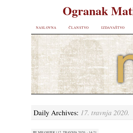
Ogranak Mati
SKIP TO
NASLOVNA
ČLANSTVO
IZDAVAŠTVO
CONTENT
17. travnja 2020.
Daily Archives:
BY
MH OSIJEK
|
17. TRAVNJA 2020. · 14:21