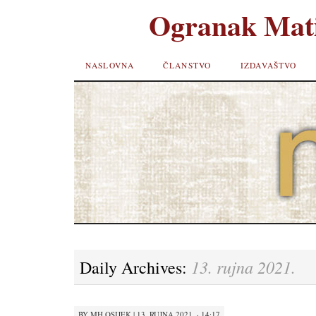
Ogranak Mati
SKIP TO
NASLOVNA
ČLANSTVO
IZDAVAŠTVO
CONTENT
13. rujna 2021.
Daily Archives:
BY
MH OSIJEK
|
13. RUJNA 2021. · 14:17