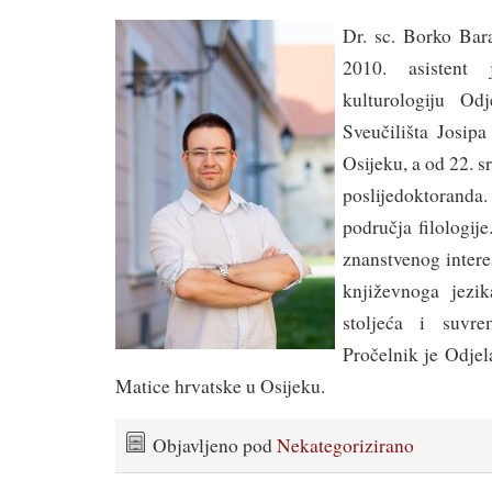
Dr. sc. Borko Bar
2010. asistent
kulturologiju Odj
Sveučilišta Josipa
Osijeku, a od 22. s
poslijedoktoranda
područja filologij
znanstvenog intere
književnoga jezik
stoljeća i suvre
Pročelnik je Odjel
Matice hrvatske u Osijeku.
Objavljeno pod
Nekategorizirano