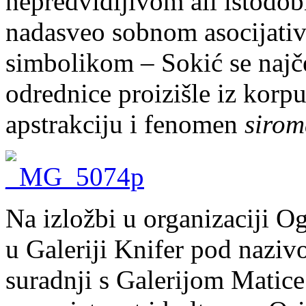
nepredvidljivom ali istodo
nadasveo sobnom asocijati
simbolikom – Sokić se najče
odrednice proizišle iz kor
apstrakciju i fenomen
sirom
Na izložbi u organizaciji O
u Galeriji Knifer pod nazi
suradnji s Galerijom Matic