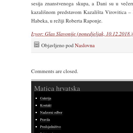
sesija znanstvenoga skupa, a Dani su u večer
kazališnom predstavom Kazališta Virovitica –
Habeka, u režiji Roberta Raponje.
Izvor: Glas Slavonije (ponedjeljak, 10.12.2018.)
Objavljeno pod
Naslovna
Comments are closed.
Matica hrvatska
Galerija
Kontakt
Nadzorni odbor
Pravila
Predsjedništvo