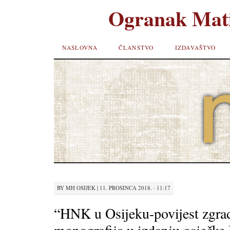
Ogranak Mati
SKIP TO
NASLOVNA
ČLANSTVO
IZDAVAŠTVO
CONTENT
BY
MH OSIJEK
|
11. PROSINCA 2018. · 11:17
“HNK u Osijeku-povijest zgra