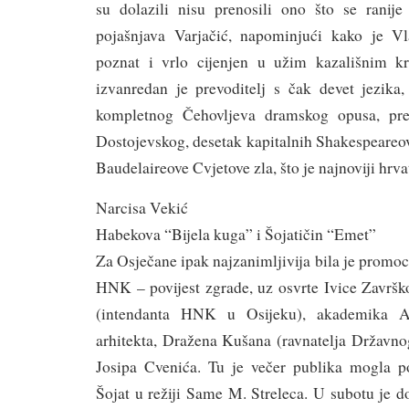
su dolazili nisu prenosili ono što se ranij
pojašnjava Varjačić, napominjući kako je Vl
poznat i vrlo cijenjen u užim kazališnim k
izvanredan je prevoditelj s čak devet jezika,
kompletnog Čehovljeva dramskog opusa, pre
Dostojevskog, desetak kapitalnih Shakespeareov
Baudelaireove Cvjetove zla, što je najnoviji hrva
Narcisa Vekić
Habekova “Bijela kuga” i Šojatičin “Emet”
Za Osječane ipak najzanimljivija bila je promoc
HNK – povijest zgrade, uz osvrte Ivice Završk
(intendanta HNK u Osijeku), akademika An
arhitekta, Dražena Kušana (ravnatelja Državno
Josipa Cvenića. Tu je večer publika mogla p
Šojat u režiji Same M. Streleca. U subotu je 