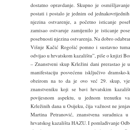
dostatno opravdanje. Skupno je osmišljavan
postati i postalo je jednim od jednakovrijedni
njezina ostvarenje, a početno isticanje pos
zamisao ostvaruje zamijenilo je isticanje pos
posebnosti njezina ostvarenja. Na dobro odabr
Višnje Kačić Rogošić pomno i sustavno tumač
odvijao u hrvatskom kazalištu”, piše o knjizi Bo
– Znanstveni skup Krležini dani prerastao je u
manifestaciju posvećenu isključivo dramsko-
obzirom na to da je ovo već 29. skup, vj
znanstveniku koji se bavi hrvatskim kazališ
povijesnom aspektu, u jednom trenutku va
Krležinih dana u Osijeku, čija važnost ne jenjav
Martina Petranović, znanstvena suradnica u
hrvatskog kazališta HAZU. I pomlađivanje Odbo