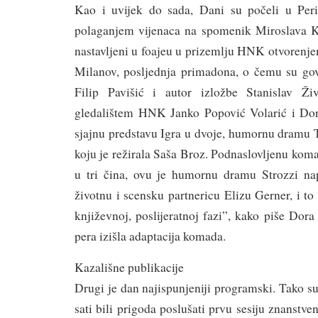
Kao i uvijek do sada, Dani su počeli u Peri
polaganjem vijenaca na spomenik Miroslava Kr
nastavljeni u foajeu u prizemlju HNK otvorenj
Milanov, posljednja primadona, o čemu su govo
Filip Pavišić i autor izložbe Stanislav Ž
gledalištem HNK Janko Popović Volarić i Dora
sjajnu predstavu Igra u dvoje, humornu dramu Ti
koju je režirala Saša Broz. Podnaslovljenu koma
u tri čina, ovu je humornu dramu Strozzi na
životnu i scensku partnericu Elizu Gerner, i to
književnoj, poslijeratnoj fazi”, kako piše Dora
pera izišla adaptacija komada.
Kazališne publikacije
Drugi je dan najispunjeniji programski. Tako su
sati bili prigoda poslušati prvu sesiju znanstveni