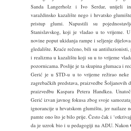
Sanda Langerholz i Ivo Serdar, unijeli i
varaždinsko kazalište nego i hrvatsko glumišt
pristup glumi. Napustili su pojednostavlj
Stanislavskog, koji je vladao u to vrijeme. U
novine poput ukidanja rampe i seljenje dijelova
gledalište. Kraće rečeno, bili su antiiluzionisti,
i realizma u kazalištu koji su u to vrijeme vla
pozornicama. Poslije je ta skupina glumaca i red
Gerić je u $TD-u u to vrijeme režirao neke 
zagrebačkih predstava, praizvedbe Šoljanovih 
praizvedbu Kaspara Petera Handkea. Unatoč
Gerić izvan javnog fokusa zbog svoje samozatajn
ignorancije u hrvatskom glumištu, jer nailaze n
pamte ono što je bilo prije. Često čak i ‘otkriv
da je uzrok bio i u pedagogiji na ADU. Nakon G