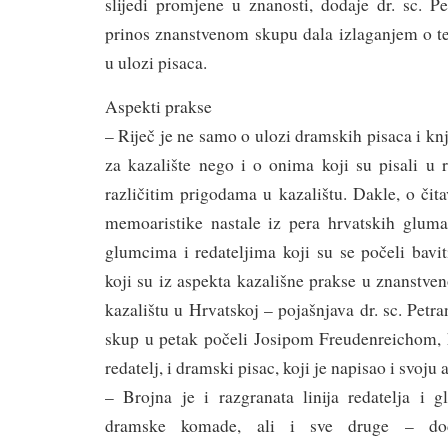
slijedi promjene u znanosti, dodaje dr. sc. Pe
prinos znanstvenom skupu dala izlaganjem o te
u ulozi pisaca.
Aspekti prakse
– Riječ je ne samo o ulozi dramskih pisaca i knj
za kazalište nego i o onima koji su pisali u 
različitim prigodama u kazalištu. Dakle, o čit
memoaristike nastale iz pera hrvatskih glumac
glumcima i redateljima koji su se počeli bavi
koji su iz aspekta kazališne prakse u znanstve
kazalištu u Hrvatskoj – pojašnjava dr. sc. Petra
skup u petak počeli Josipom Freudenreichom, k
redatelj, i dramski pisac, koji je napisao i svoju 
– Brojna je i razgranata linija redatelja i g
dramske komade, ali i sve druge – doda