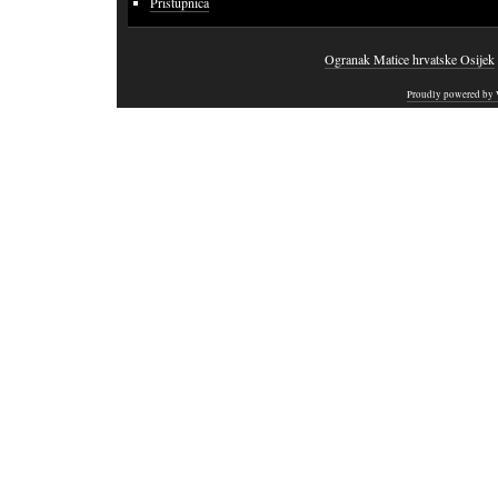
Pristupnica
Ogranak Matice hrvatske Osijek
Proudly powered by