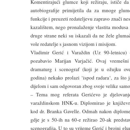
Komentirajući glumce koji režiraju, ističe da
autobiografije primijetila da za mnoge glum
funkcije i preuzeti redateljevu zapravo znači ne
kazalištem, nego pronalaženje vlastita modusa r
druge strane neki su iskazali da ne žele gluma
vole redatelje s jasnom vizijom i misijom.
Vladimir Gerić i Varaždin (Uz 90-letnicu)
pozabavio Marijan Varjačić. Ovaj vremešni r
dramaturg i scenograf (koji je u ožujku o
godina) nekako prolazi ‘ispod radara‘, za što 
dijelom i sam odgovoran zbog svoje velike samo
– Tema mog referata Gerićevo je djelovanj
varaždinskom HNK-u. Diplomirao je književno
kod dr. Branka Gavelle. Odmah nakon diplome
gdje je s 50-ih na 60-e režirao 20-ak predsta
scenografija. U to su vrijeme Gerić i brojni gl