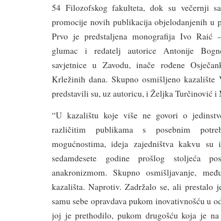
54 Filozofskog fakulteta, dok su večernji sat
promocije novih publikacija objelodanjenih u 
Prvo je predstaljena monografija Ivo Raić –
glumac i redatelj autorice Antonije Bogne
savjetnice u Zavodu, inače rođene Osječan
Krležinih dana. Skupno osmišljeno kazalište
predstavili su, uz autoricu, i Željka Turčinović i
“U kazalištu koje više ne govori o jedinstv
različitim publikama s posebnim potre
mogućnostima, ideja zajedništva kakvu su iz
sedamdesete godine prošlog stoljeća pos
anakronizmom. Skupno osmišljavanje, međut
kazališta. Naprotiv. Zadržalo se, ali prestalo 
samu sebe opravdava pukom inovativnošću u o
joj je prethodilo, pukom drugošću koja je na