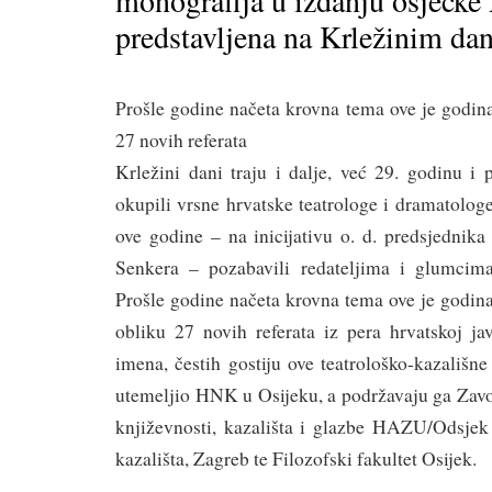
monografija u izdanju osječk
predstavljena na Krležinim da
Prošle godine načeta krovna tema ove je godin
27 novih referata
Krležini dani traju i dalje, već 29. godinu i
okupili vrsne hrvatske teatrologe i dramatologe
ove godine – na inicijativu o. d. predsjednik
Senkera – pozabavili redateljima i glumcima
Prošle godine načeta krovna tema ove je godin
obliku 27 novih referata iz pera hrvatskoj ja
imena, čestih gostiju ove teatrološko-kazališne
utemeljio HNK u Osijeku, a podržavaju ga Zavo
književnosti, kazališta i glazbe HAZU/Odsjek 
kazališta, Zagreb te Filozofski fakultet Osijek.