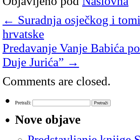
Objavljeno pod
Naslovna
←
Suradnja osječkog i tom
hrvatske
Predavanje Vanje Babića po
Duje Jurića”
→
Comments are closed.
Pretraži:
Nove objave
Predstavljanje knjige S