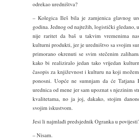
odrekao uredništva?
– Kolegica Ileš bila je zamjenica glavnog ur
godina. Jednog od najtežih, logistički gledano, u
nije raritet da baš u takvim vremenima nast
kulturni produkti, jer je uredništvo sa svojim 
primorano okrenuti se svim stečenim zaliham
kako bi realiziralo jedan tako vrijedan kultu
časopis za književnost i kulturu na koji možem
ponosni. Uopće ne sumnjam da će Tatjana I
urednica od mene jer sam upoznat s njezinim s
kvalitetama, no ja joj, dakako, stojim dano
svojim iskustvom.
Jesi li najmlađi predsjednik Ogranka u povijesti
– Nisam.