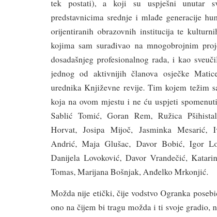
tek postati), a koji su uspješni unutar s
predstavnicima srednje i mlađe generacije hum
orijentiranih obrazovnih institucija te kultur
kojima sam surađivao na mnogobrojnim proj
dosadašnjeg profesionalnog rada, i kao sveučil
jednog od aktivnijih članova osječke Matic
urednika Književne revije. Tim kojem težim 
koja na ovom mjestu i ne ću uspjeti spomenuti
Sablić Tomić, Goran Rem, Ružica Pšihistal
Horvat, Josipa Mijoč, Jasminka Mesarić, I
Andrić, Maja Glušac, Davor Bobić, Igor Lo
Danijela Lovoković, Davor Vrandečić, Katari
Tomas, Marijana Bošnjak, Anđelko Mrkonjić.
Možda nije etički, čije vodstvo Ogranka poseb
ono na čijem bi tragu možda i ti svoje gradio,