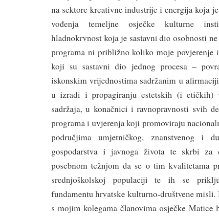
na sektore kreativne industrije i energija koja 
vođenja temeljne osječke kulturne insti
hladnokrvnost koja je sastavni dio osobnosti ne
programa ni približno koliko moje povjerenje 
koji su sastavni dio jednog procesa – povr
iskonskim vrijednostima sadržanim u afirmaciji 
u izradi i propagiranju estetskih (i etičkih)
sadržaja, u konačnici i ravnopravnosti svih d
programa i uvjerenja koji promoviraju nacionalni
područjima umjetničkog, znanstvenog i duh
gospodarstva i javnoga života te skrbi za d
posebnom težnjom da se o tim kvalitetama pr
srednjoškolskoj populaciji te ih se priklj
fundamentu hrvatske kulturno-društvene misli. D
s mojim kolegama članovima osječke Matice hrv