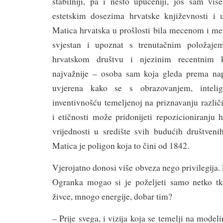
stabilniji, pa i nešto upućeniji, još sam vi
estetskim dosezima hrvatske književnosti i 
Matica hrvatska u prošlosti bila mecenom i m
svjestan i upoznat s trenutačnim položaje
hrvatskom društvu i njezinim recentnim kr
najvažnije – osoba sam koja gleda prema napri
uvjerena kako se s obrazovanjem, intelig
inventivnošću temeljenoj na priznavanju različi
i etičnosti može pridonijeti repozicioniranju
vrijednosti u središte svih budućih društveni
Matica je poligon koja to čini od 1842.
Vjerojatno donosi više obveza nego privilegija.
Ogranka mogao si je poželjeti samo netko tk
živce, mnogo energije, dobar tim?
– Prije svega, i vizija koja se temelji na mode