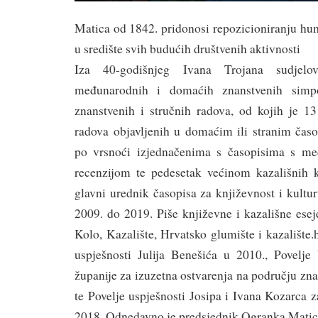
Matica od 1842. pridonosi repozicioniranju hum
u središte svih budućih društvenih aktivnosti
Iza 40-godišnjeg Ivana Trojana sudjel
međunarodnih i domaćih znanstvenih simpoz
znanstvenih i stručnih radova, od kojih je 13
radova objavljenih u domaćim ili stranim časo
po vrsnoći izjednačenima s časopisima s m
recenzijom te pedesetak većinom kazališnih kr
glavni urednik časopisa za književnost i kultu
2009. do 2019. Piše književne i kazališne eseje
Kolo, Kazalište, Hrvatsko glumište i kazalište.
uspješnosti Julija Benešića u 2010., Povelje
županije za izuzetna ostvarenja na području zna
te Povelje uspješnosti Josipa i Ivana Kozarca 
2018. Odnedavno je predsjednik Ogranka Matice