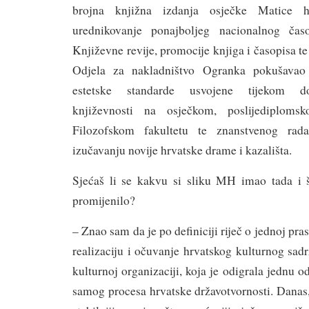
brojna knjižna izdanja osječke Matice hr
urednikovanje ponajboljeg nacionalnog čas
Književne revije, promocije knjiga i časopisa t
Odjela za nakladništvo Ogranka pokušavao 
estetske standarde usvojene tijekom do
književnosti na osječkom, poslijediplom
Filozofskom fakultetu te znanstvenog rad
izučavanju novije hrvatske drame i kazališta.
Sjećaš li se kakvu si sliku MH imao tada i 
promijenilo?
– Znao sam da je po definiciji riječ o jednoj pras
realizaciju i očuvanje hrvatskog kulturnog sadr
kulturnoj organizaciji, koja je odigrala jednu o
samog procesa hrvatske državotvornosti. Danas, i