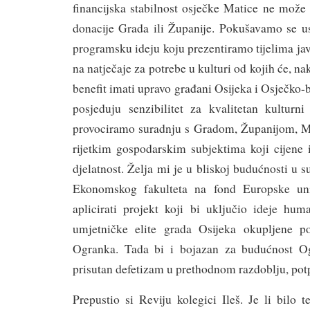
financijska stabilnost osječke Matice ne može 
donacije Grada ili Županije. Pokušavamo se us
programsku ideju koju prezentiramo tijelima jav
na natječaje za potrebe u kulturi od kojih će, nak
benefit imati upravo građani Osijeka i Osječko-
posjeduju senzibilitet za kvalitetan kultur
provociramo suradnju s Gradom, Županijom, Mi
rijetkim gospodarskim subjektima koji cijene
djelatnost. Želja mi je u bliskoj budućnosti u 
Ekonomskog fakulteta na fond Europske uni
aplicirati projekt koji bi uključio ideje hum
umjetničke elite grada Osijeka okupljene p
Ogranka. Tada bi i bojazan za budućnost Og
prisutan defetizam u prethodnom razdoblju, pot
Prepustio si Reviju kolegici Ileš. Je li bilo t