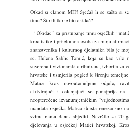
Otkad si članom MH? Sjećaš li se zašto si s
timu? Što ili tko je bio okidač?
– “Okidač” za pristupanje timu osječkih “mati
kroatistike i prijelomna osoba za moju afirma
znanstvenika i kulturnog djelatnika bila je moj
sc. Helena Sablić Tomić, koja se kao vrlo m
suverena i vizionarski atribuirana, izborila za
hrvatske i usmjerila pogled k širenju temeljn
Matice kroz novoutemeljene odjele, revita
aktivirajući i oslanjajući se ponajprije na
neopterećene izvanumjetničkim “vrijednostima
mandata osječka Matica doista renesansno nad
svima nama danas slijediti. Navršilo se 20 
djelovanja u osječkoj Matici hrvatskoj. Kro