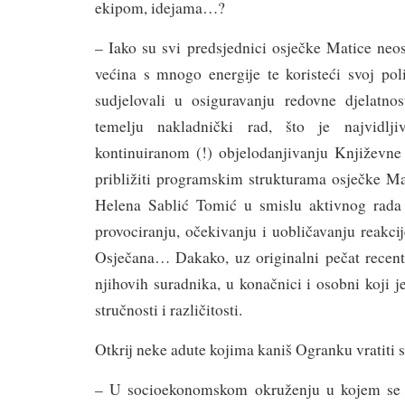
ekipom, idejama…?
– Iako su svi predsjednici osječke Matice neo
većina s mnogo energije te koristeći svoj poli
sudjelovali u osiguravanju redovne djelatno
temelju nakladnički rad, što je najvidlji
kontinuiranom (!) objelodanjivanju Književne
približiti programskim strukturama osječke Ma
Helena Sablić Tomić u smislu aktivnog rada O
provociranju, očekivanju i uobličavanju reakc
Osječana… Dakako, uz originalni pečat recentn
njihovih suradnika, u konačnici i osobni koji j
stručnosti i različitosti.
Otkrij neke adute kojima kaniš Ogranku vratiti st
– U socioekonomskom okruženju u kojem se 