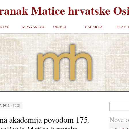
ranak Matice hrvatske Osi
STVO
IZDAVAŠTVO
ODJELI
GALERIJA
PRAVI
Pretraži:
 2017. · 10:21
ana akademija povodom 175.
Nove o