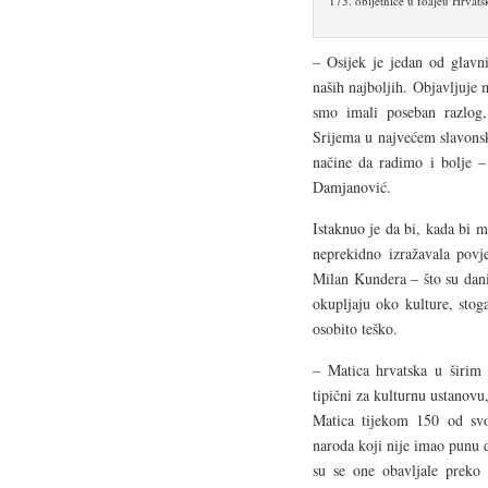
175. obljetnice u foajeu Hrvat
– Osijek je jedan od glavn
naših najboljih. Objavljuje
smo imali poseban razlog,
Srijema u najvećem slavonsk
načine da radimo i bolje –
Damjanović.
Istaknuo je da bi, kada bi 
neprekidno izražavala povje
Milan Kundera – što su dani 
okupljaju oko kulture, sto
osobito teško.
– Matica hrvatska u širim
tipični za kulturnu ustanovu
Matica tijekom 150 od svo
naroda koji nije imao punu d
su se one obavljale preko 