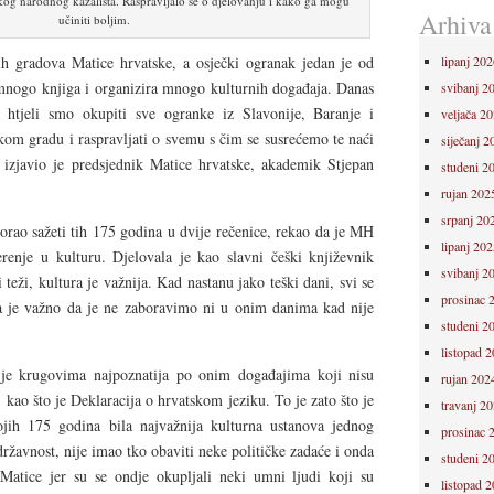
skog narodnog kazališta. Raspravljalo se o djelovanju i kako ga mogu
Arhiva
učiniti boljim.
ih gradova Matice hrvatske, a osječki ogranak jedan je od
lipanj 202
 mnogo knjiga i organizira mnogo kulturnih događaja. Danas
svibanj 2
 htjeli smo okupiti sve ogranke iz Slavonije, Baranje i
veljača 2
om gradu i raspravljati o svemu s čim se susrećemo te naći
siječanj 2
 izjavio je predsjednik Matice hrvatske, akademik Stjepan
studeni 2
rujan 202
srpanj 20
morao sažeti tih 175 godina u dvije rečenice, rekao da je MH
lipanj 202
renje u kulturu. Djelovala je kao slavni češki književnik
svibanj 2
teži, kultura je važnija. Kad nastanu jako teški dani, svi se
prosinac 
ga je važno da je ne zaboravimo ni u onim danima kad nije
studeni 2
listopad 
 je krugovima najpoznatija po onim događajima koji nisu
rujan 202
, kao što je Deklaracija o hrvatskom jeziku. To je zato što je
travanj 2
jih 175 godina bila najvažnija kulturna ustanova jednog
prosinac 
ržavnost, nije imao tko obaviti neke političke zadaće i onda
studeni 2
Matice jer su se ondje okupljali neki umni ljudi koji su
listopad 