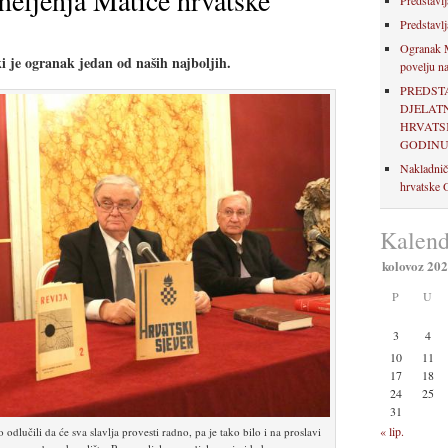
meljenja Matice hrvatske
Predstavlj
Predstavlj
Ogranak M
 je ogranak jedan od naših najboljih.
povelju na
PREDST
DJELAT
HRVATSK
GODIN
Nakladnič
hrvatske O
Kalend
kolovoz 20
P
U
3
4
10
11
17
18
24
25
31
« lip.
odlučili da će sva slavlja provesti radno, pa je tako bilo i na proslavi