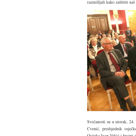
razmišljali kako zaštititi n
Svečanosti su u utorak, 24. 
Cvenić, predsjednik osječk
Osijeka Ivan Vrkić i brojni