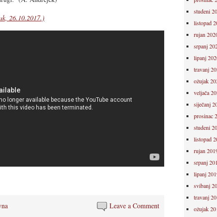
studeni 2
tak, 26.10.2017.)
listopad 
rujan 202
srpanj 20
lipanj 202
travanj 2
ožujak 20
veljača 2
siječanj 2
prosinac 
studeni 2
listopad 
rujan 201
srpanj 20
lipanj 201
svibanj 2
travanj 2
vna
Leave a Comment
ožujak 20