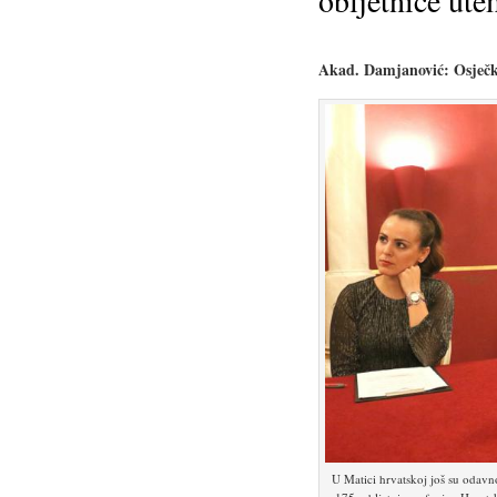
obljetnice ute
Akad. Damjanović: Osječki
U Matici hrvatskoj još su odavno 