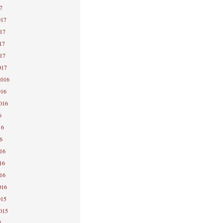
7
017
017
17
017
017
2016
016
2016
6
16
6
016
16
016
016
015
2015
5