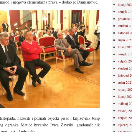
aš narod i njegova elementarna prava – dodao je Damjanović.
lipanj 202
ožujak 20
prosinac 
studeni 2
listopad 
rujan 202
lipanj 202
ožujak 20
veljača 2
studeni 2
listopad 
rujan 202
srpanj 20
lipanj 202
svibanj 2
travanj 2
listopada, nazočili i poznati osječki pisac i književnik Josip
veljača 2
og ogranka Matice hrvatske Ivica Završki, gradonačelnik
siječanj 2
 drugi. (A. Andrejek)
prosinac 