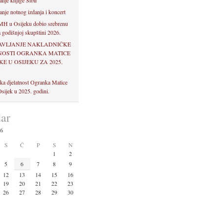
anje knjige Sibir
anje notnog izdanja i koncert
H u Osijeku dobio srebrenu
 godišnjoj skupštini 2026.
AVLJANJE NAKLADNIČKE
NOSTI OGRANKA MATICE
E U OSIJEKU ZA 2025.
U
ka djelatnost Ogranka Matice
sijek u 2025. godini.
ar
26
S
Č
P
S
N
1
2
5
6
7
8
9
12
13
14
15
16
19
20
21
22
23
26
27
28
29
30