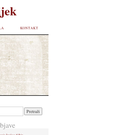
jek
LA
KONTAKT
bjave