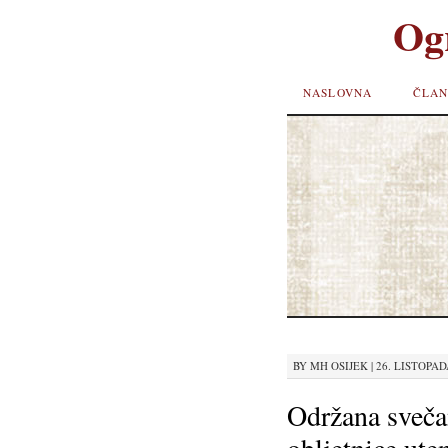
Og
SKIP TO
NASLOVNA
ČLAN
CONTENT
BY
MH OSIJEK
|
26. LISTOPADA
Održana sveč