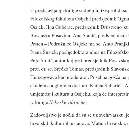
U predstavljanju knjige sudjeluju: izv.prof.dr.sc
Filozofskog fakulteta Osijek i predsjednik Ogr
Osijek; Ilija Guberac, predsjednik Društveno-ku
Bosansku Posavinu; Ana Stanić, predsjednica 
Prsten – Podružnice Osijek; mr. sc. Anto Pranjkić
Ivana Šustek, poslijedoktorandica na Filozofsko
Pejo Šimić, autor knjige i predsjednik Posavsko
prof. dr. sc. Srećko Tomas, predsjednik Slavons
Hercegovaca kao moderator. Posebna gošća na pr
akademska glumica doc. art. Katica Šubarić s 
umjetnost i kulturu u Osijeku, koja će interpret
Nebeske vibracije
iz knjige
.
Zadovoljstvo je uočiti da su se uz svehrvatsku, j
hrvatskih kulturnih ustanova, Maticu hrvatsku, o