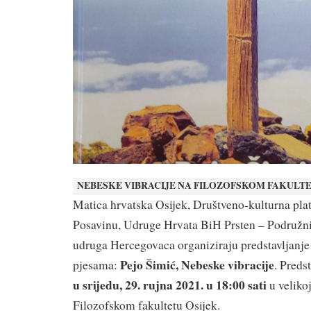
NEBESKE VIBRACIJE NA FILOZOFSKOM FAKULT
Matica hrvatska Osijek, Društveno-kulturna pl
Posavinu, Udruge Hrvata BiH Prsten – Podružni
udruga Hercegovaca organiziraju predstavljanje
Pejo Šimić, Nebeske vibracije
pjesama:
. Preds
u srijedu, 29. rujna 2021. u 18:00 sati
u veliko
Filozofskom fakultetu Osijek.