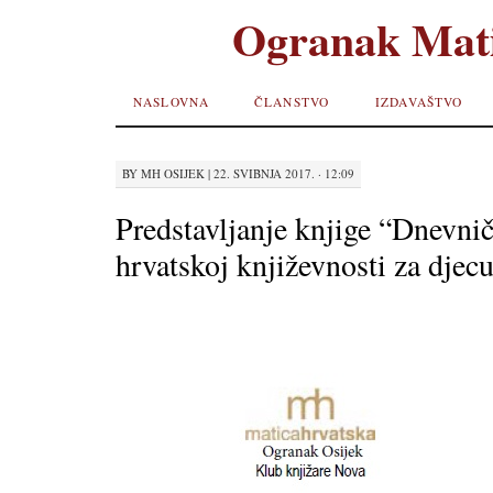
Ogranak Mati
SKIP TO
NASLOVNA
ČLANSTVO
IZDAVAŠTVO
CONTENT
BY
MH OSIJEK
|
22. SVIBNJA 2017. · 12:09
Predstavljanje knjige “Dnevni
hrvatskoj književnosti za djec