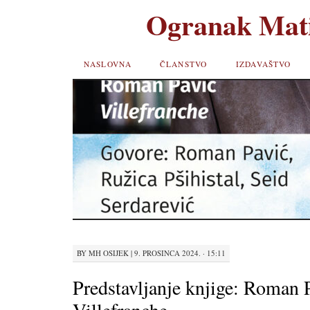
Ogranak Mati
SKIP TO
NASLOVNA
ČLANSTVO
IZDAVAŠTVO
CONTENT
BY
MH OSIJEK
|
9. PROSINCA 2024. · 15:11
Predstavljanje knjige: Roman 