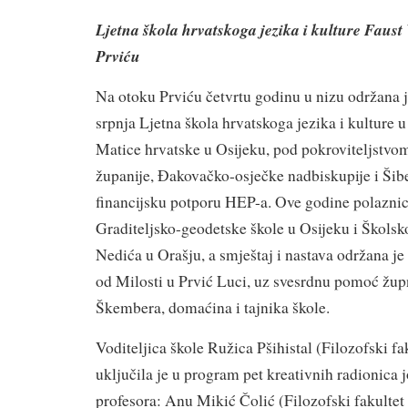
Ljetna škola hrvatskoga jezika i kulture Faust
Prviću
Na otoku Prviću četvrtu godinu u nizu održana je
srpnja Ljetna škola hrvatskoga jezika i kulture 
Matice hrvatske u Osijeku, pod pokroviteljstvo
županije, Đakovačko-osječke nadbiskupije i Šibe
financijsku potporu HEP-a. Ove godine polaznici
Graditeljsko-geodetske škole u Osijeku i Školsk
Nedića u Orašju, a smještaj i nastava održana 
od Milosti u Prvić Luci, uz svesrdnu pomoć žu
Škembera, domaćina i tajnika škole.
Voditeljica škole Ružica Pšihistal (Filozofski fa
uključila je u program pet kreativnih radionica j
profesora: Anu Mikić Čolić (Filozofski fakultet 