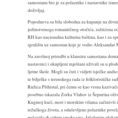
samostanu bio je za polaznike i nastavnike izne
doživljaj.
Popodneva su bila slobodna za kupanje na div
jedinstvenoga romantičnog otočića,
zaštićena o
RH kao nacionalna kulturna baština, kao i za sp
igralištu uz samostan koje je vodio Aleksandar 
Na završnoj priredbi u klaustru samostana domać
nastavnici i okupljeni mještani uživali su u pl
ljetne škole. Mogli su čuti i vidjeti isječke audi
te bilješke s terenskoga rada iz folklorističke ra
Ružica Pšihistal, pri čemu se kao vrsna kazivač
posebno iskazala Zorka Vlahov iz Šepurina oživ
Kuginoj kući, mori i morskim vilama začinivši 
težačkoga života, a oduševljene polaznike povela
počastila ih suhim smokvama. Izloženim plaka