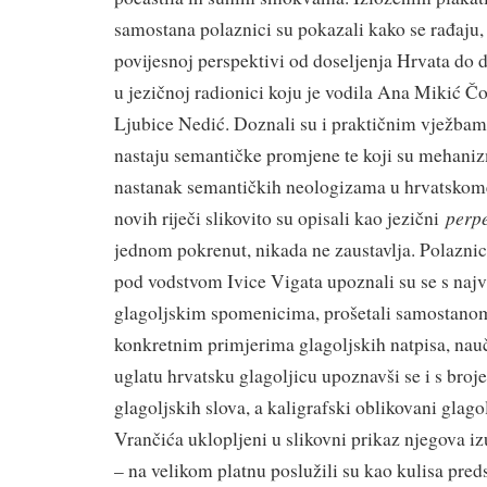
samostana polaznici su pokazali kako se rađaju, ž
povijesnoj perspektivi od doseljenja Hrvata do da
u jezičnoj radionici koju je vodila Ana Mikić Čol
Ljubice Nedić. Doznali su i praktičnim vježbam
nastaju semantičke promjene te koji su mehani
nastanak semantičkih neologizama u hrvatskome
perp
novih riječi slikovito su opisali kao jezični
jednom pokrenut, nikada ne zaustavlja. Polaznic
pod vodstvom Ivice Vigata upoznali su se s naj
glagoljskim spomenicima, prošetali samostanom
konkretnim primjerima glagoljskih natpisa, naučil
uglatu hrvatsku glagoljicu upoznavši se i s broj
glagoljskih slova, a kaligrafski oblikovani glagol
Vrančića uklopljeni u slikovni prikaz njegova 
– na velikom platnu poslužili su kao kulisa preds