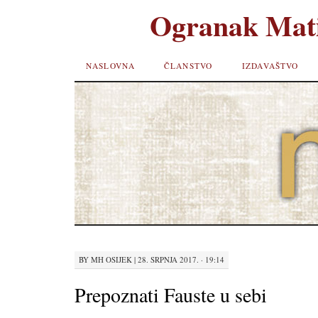
Ogranak Mati
SKIP TO
NASLOVNA
ČLANSTVO
IZDAVAŠTVO
CONTENT
BY
MH OSIJEK
|
28. SRPNJA 2017. · 19:14
Prepoznati Fauste u sebi