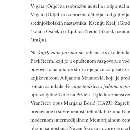
Vigata (Odjel za izobrazbu učitelja i odgojitelj
Vigato (Odjel za izobrazbu učitelja i odgojitelja
srednjoškolskih nastavnika: Kseniju Kralj (Grad
škola u Osijeku) i Ljubicu Nedić (Školski centa
Orašju).
književnim jutrima
Na
susreli su se s akademi
Pavličićem, koji je u opuštenom razgovoru s vod
odgovorio na pitanje što za njega znači pisati za č
književnicom Julijanom Matanović, koja je preds
Vezanje tenisica s jednom nep
roman za mlade
upravo ljetne škole na Prviću. Ugledna znanstven
Vrančićev opus Marijana Borić (HAZU, Zagreb)
predavanje o suvremenosti tehničkih izuma Fau
modernom intermedijalnom Memorijalnom centr
blizini samostana, Neven Skroza govorio je u crk