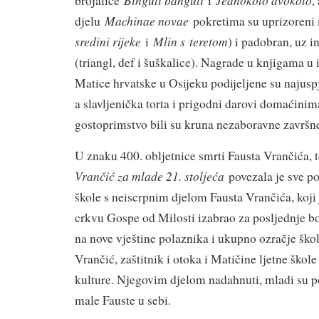
brojalice
i
,
Machinae novae
djelu
pokretima su uprizoreni 
sredini rijeke
Mlin s
teretom
i
) i padobran, uz 
(triangl, def i šuškalice). Nagrade u knjigama 
Matice hrvatske u Osijeku podijeljene su najusp
a slavljenička torta i prigodni darovi domaćini
gostoprimstvo bili su kruna nezaboravne završne
U znaku 400. obljetnice smrti Fausta Vrančića,
Vrančić za mlade 21. stoljeća
povezala je sve po
škole s neiscrpnim djelom Fausta Vrančića, koji 
crkvu Gospe od Milosti izabrao za posljednje bo
na nove vještine polaznika i ukupno ozračje škole
Vrančić, zaštitnik i otoka i Matičine ljetne škole
kulture. Njegovim djelom nadahnuti, mladi su p
male Fauste u sebi.