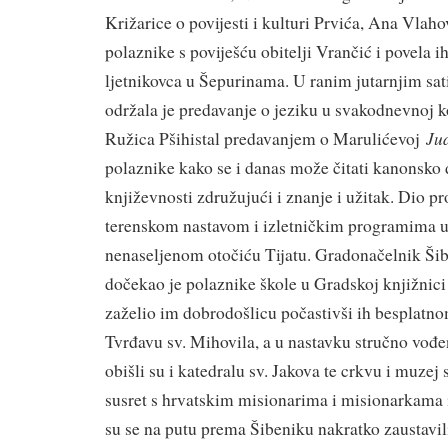
Križarice o povijesti i kulturi Prvića, Ana Vlah
polaznike s poviješću obitelji Vrančić i povela 
ljetnikovca u Šepurinama. U ranim jutarnjim sa
održala je predavanje o jeziku u svakodnevnoj k
Jud
Ružica Pšihistal predavanjem o Marulićevoj
polaznike kako se i danas može čitati kanonsko 
književnosti združujući i znanje i užitak. Dio pr
terenskom nastavom i izletničkim programima u
nenaseljenom otočiću Tijatu. Gradonačelnik Šib
dočekao je polaznike škole u Gradskoj knjižnici 
zaželio im dobrodošlicu počastivši ih besplatn
Tvrđavu sv. Mihovila, a u nastavku stručno vođe
obišli su i katedralu sv. Jakova te crkvu i muzej
susret s hrvatskim misionarima i misionarkama iz
su se na putu prema Šibeniku nakratko zaustavi