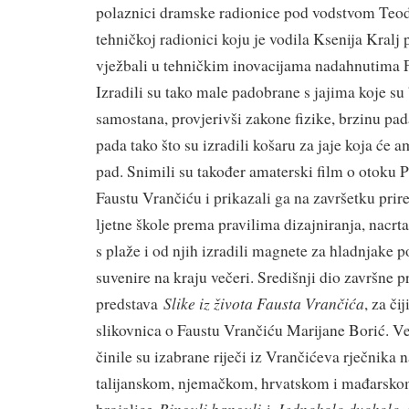
polaznici dramske radionice pod vodstvom Teo
tehničkoj radionici koju je vodila Ksenija Kralj 
vježbali u tehničkim inovacijama nadahnutima
Izradili su tako male padobrane s jajima koje su
samostana, provjerivši zakone fizike, brzinu pa
pada tako što su izradili košaru za jaje koja će am
pad. Snimili su također amaterski film o otoku Pr
Faustu Vrančiću i prikazali ga na završetku prire
ljetne škole prema pravilima dizajniranja, nacr
s plaže i od njih izradili magnete za hladnjake p
suvenire na kraju večeri. Središnji dio završne pr
Slike iz života Fausta Vrančića
predstava
, za či
slikovnica o Faustu Vrančiću Marijane Borić. Ve
činile su izabrane riječi iz Vrančićeva rječnika 
talijanskom, njemačkom, hrvatskom i mađarsko
Binguli banguli
Jednokolo dvokolo