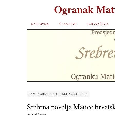
Ogranak Mati
SKIP TO
NASLOVNA
ČLANSTVO
IZDAVAŠTVO
CONTENT
BY
MH OSIJEK
|
8. STUDENOGA 2024. · 13:18
Srebrna povelja Matice hrvats