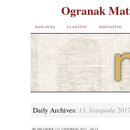
Ogranak Mati
SKIP TO
NASLOVNA
ČLANSTVO
IZDAVAŠTVO
CONTENT
13. listopada 2017
Daily Archives:
BY
MH OSIJEK
|
13. LISTOPADA 2017. · 09:13