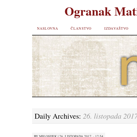
Ogranak Mati
SKIP TO
NASLOVNA
ČLANSTVO
IZDAVAŠTVO
CONTENT
26. listopada 2017
Daily Archives:
BY
MH OSIJEK
|
26. LISTOPADA 2017. · 12:54