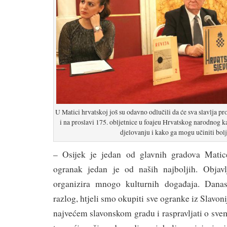
U Matici hrvatskoj još su odavno odlučili da će sva slavlja pro
i na proslavi 175. obljetnice u foajeu Hrvatskog narodnog ka
djelovanju i kako ga mogu učiniti bol
– Osijek je jedan od glavnih gradova Matice
ogranak jedan je od naših najboljih. Objav
organizira mnogo kulturnih događaja. Dana
razlog, htjeli smo okupiti sve ogranke iz Slavoni
najvećem slavonskom gradu i raspravljati o sv