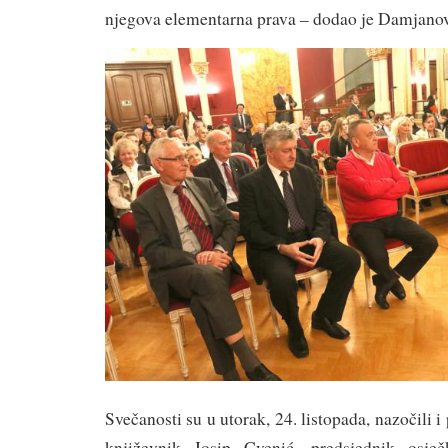
njegova elementarna prava – dodao je Damjanov
Svečanosti su u utorak, 24. listopada, nazočili i 
književnik Josip Cvenić, predsjednik osje