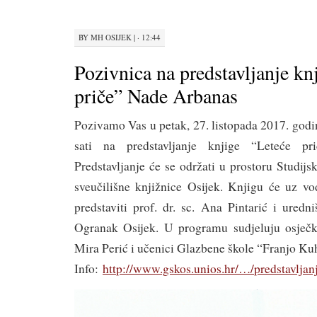
BY
MH OSIJEK
|
· 12:44
Pozivnica na predstavljanje kn
priče” Nade Arbanas
Pozivamo Vas u petak, 27. listopada 2017. god
sati na predstavljanje knjige “Leteće p
Predstavljanje će se održati u prostoru Studijs
sveučilišne knjižnice Osijek. Knjigu će uz vo
predstaviti prof. dr. sc. Ana Pintarić i uredn
Ogranak Osijek. U programu sudjeluju osječk
Mira Perić i učenici Glazbene škole “Franjo Ku
Info:
http://www.gskos.unios.hr/…/predstavljan