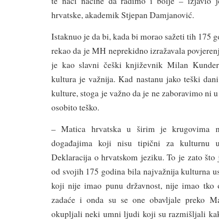
te naći načine da radimo i bolje – izjavio 
hrvatske, akademik Stjepan Damjanović.
Istaknuo je da bi, kada bi morao sažeti tih 175 g
rekao da je MH neprekidno izražavala povjerenj
je kao slavni češki književnik Milan Kunder
kultura je važnija. Kad nastanu jako teški dani
kulture, stoga je važno da je ne zaboravimo ni 
osobito teško.
– Matica hrvatska u širim je krugovima n
događajima koji nisu tipični za kulturnu 
Deklaracija o hrvatskom jeziku. To je zato što
od svojih 175 godina bila najvažnija kulturna 
koji nije imao punu državnost, nije imao tko 
zadaće i onda su se one obavljale preko Ma
okupljali neki umni ljudi koji su razmišljali kak