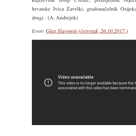
hrvatske Ivica Završki, gradonačelnik Osijek
drugi. (A. Andrejek)
Izvor:
Glas Slavonije (četvrtak, 26.10.2017.)