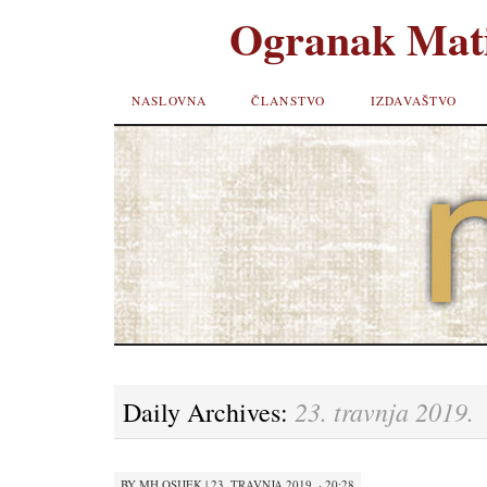
Ogranak Mati
SKIP TO
NASLOVNA
ČLANSTVO
IZDAVAŠTVO
CONTENT
23. travnja 2019.
Daily Archives:
BY
MH OSIJEK
|
23. TRAVNJA 2019. · 20:28