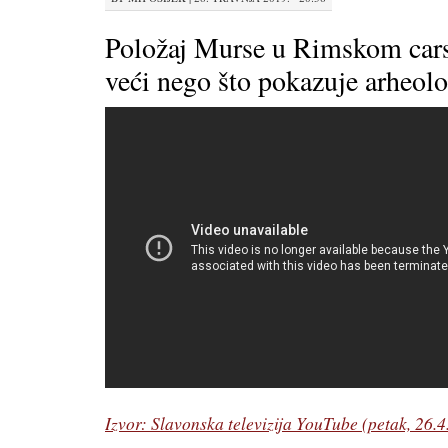
Položaj Murse u Rimskom cars
veći nego što pokazuje arheolo
Izvor: Slavonska televizija YouTube (petak, 26.4