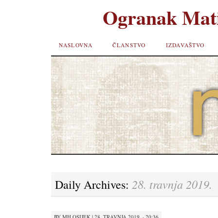
Ogranak Mati
SKIP TO
NASLOVNA
ČLANSTVO
IZDAVAŠTVO
CONTENT
28. travnja 2019.
Daily Archives:
BY
MH OSIJEK
|
28. TRAVNJA 2019. · 20:36