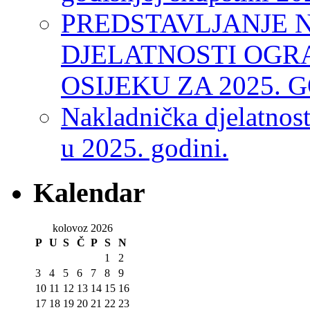
PREDSTAVLJANJE 
DJELATNOSTI OGR
OSIJEKU ZA 2025. 
Nakladnička djelatnos
u 2025. godini.
Kalendar
kolovoz 2026
P
U
S
Č
P
S
N
1
2
3
4
5
6
7
8
9
10
11
12
13
14
15
16
17
18
19
20
21
22
23