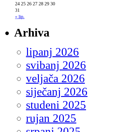
24
25
26
27
28
29
30
31
« lip.
Arhiva
lipanj 2026
svibanj 2026
veljača 2026
siječanj 2026
studeni 2025
rujan 2025
srpanj 2025